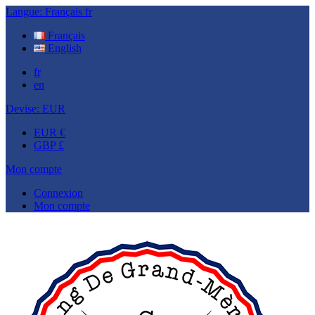
Langue:
Français
fr
Français
English
fr
en
Devise:
EUR
EUR €
GBP £
Mon compte
Connexion
Mon compte