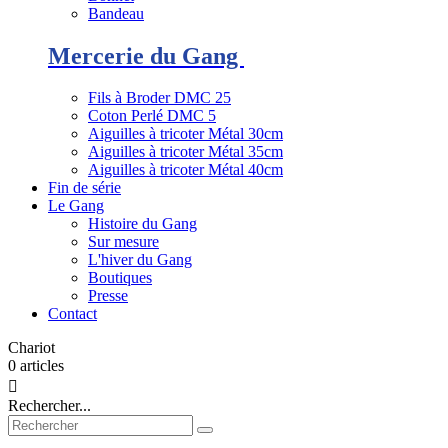
Bandeau
Mercerie du Gang
Fils à Broder DMC 25
Coton Perlé DMC 5
Aiguilles à tricoter Métal 30cm
Aiguilles à tricoter Métal 35cm
Aiguilles à tricoter Métal 40cm
Fin de série
Le Gang
Histoire du Gang
Sur mesure
L'hiver du Gang
Boutiques
Presse
Contact
Chariot
0
articles

Rechercher...