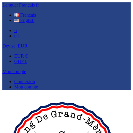
Langue:
Français
fr
Français
English
fr
en
Devise:
EUR
EUR €
GBP £
Mon compte
Connexion
Mon compte