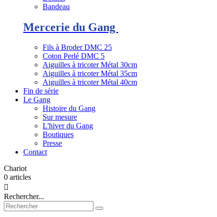
Bandeau
Mercerie du Gang
Fils à Broder DMC 25
Coton Perlé DMC 5
Aiguilles à tricoter Métal 30cm
Aiguilles à tricoter Métal 35cm
Aiguilles à tricoter Métal 40cm
Fin de série
Le Gang
Histoire du Gang
Sur mesure
L'hiver du Gang
Boutiques
Presse
Contact
Chariot
0
articles

Rechercher...