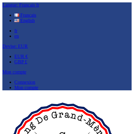
Langue:
Français
fr
Français
English
fr
en
Devise:
EUR
EUR €
GBP £
Mon compte
Connexion
Mon compte