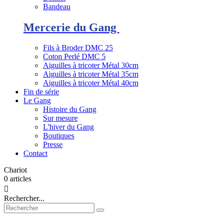
Bandeau
Mercerie du Gang
Fils à Broder DMC 25
Coton Perlé DMC 5
Aiguilles à tricoter Métal 30cm
Aiguilles à tricoter Métal 35cm
Aiguilles à tricoter Métal 40cm
Fin de série
Le Gang
Histoire du Gang
Sur mesure
L'hiver du Gang
Boutiques
Presse
Contact
Chariot
0
articles

Rechercher...