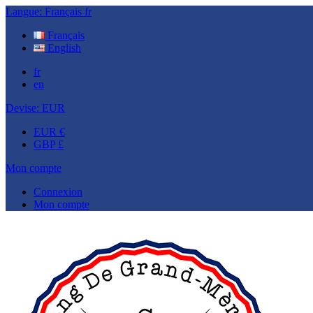
Langue:
Français
fr
Français
English
fr
en
Devise:
EUR
EUR €
GBP £
Mon compte
Connexion
Mon compte