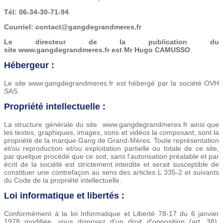
Tél: 06-34-30-71-94
Courriel: contact@gangdegrandmeres.fr
Le directeur de la publication du
site
www.gangdegrandmeres.fr
est Mr Hugo CAMUSSO
.
Hébergeur :
Le site www.gangdegrandmeres.fr est hébergé par la société OVH
SAS
.
Propriété intellectuelle :
La structure générale du site www.gangdegrandmeres.fr ainsi que
les textes, graphiques, images, sons et vidéos la composant, sont la
propriété de la marque Gang de Grand-Mères. Toute représentation
et/ou reproduction et/ou exploitation partielle ou totale de ce site,
par quelque procédé que ce soit, sans l'autorisation préalable et par
écrit de la société est strictement interdite et serait susceptible de
constituer une contrefaçon au sens des articles L 335-2 et suivants
du Code de la propriété intellectuelle.
Loi informatique et libertés :
Conformément à la loi Informatique et Liberté 78-17 du 6 janvier
1978 modifiée, vous disposez d'un droit d'opposition (art. 38),