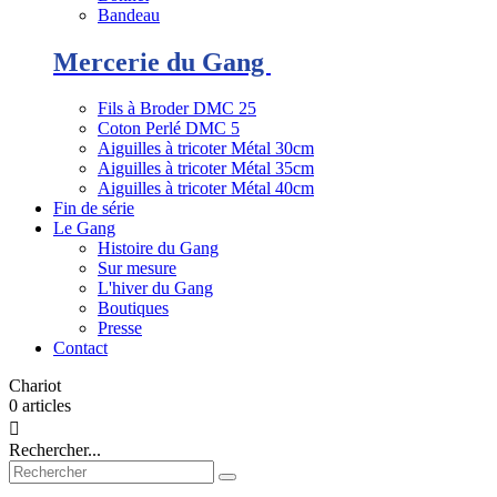
Bandeau
Mercerie du Gang
Fils à Broder DMC 25
Coton Perlé DMC 5
Aiguilles à tricoter Métal 30cm
Aiguilles à tricoter Métal 35cm
Aiguilles à tricoter Métal 40cm
Fin de série
Le Gang
Histoire du Gang
Sur mesure
L'hiver du Gang
Boutiques
Presse
Contact
Chariot
0
articles

Rechercher...