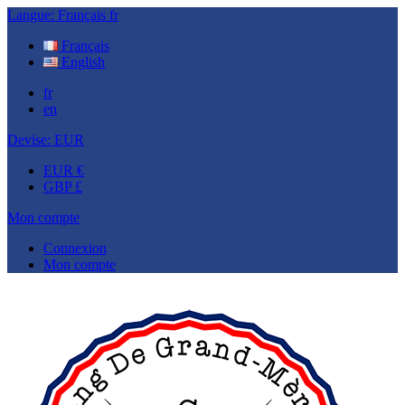
Langue:
Français
fr
Français
English
fr
en
Devise:
EUR
EUR €
GBP £
Mon compte
Connexion
Mon compte